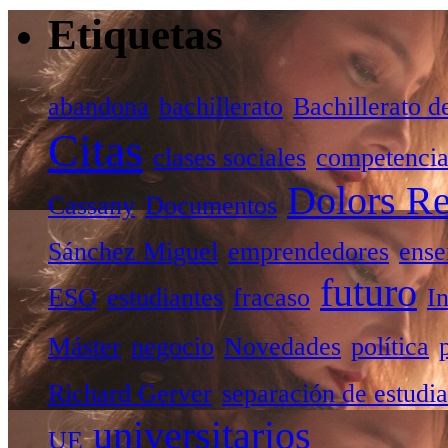
Etiquetas
abandona
bachillerato
Bachillerato d
Citas
clases sociales
competencia
Dolors Re
Cassany
Documentos
Sánchez Miguel
emprendedores
ense
futuro
ESO
estudiantes
fracaso
I
Máster
negocio
Novedades
política
Richard Gerver
separación de estudia
universitarios
UE