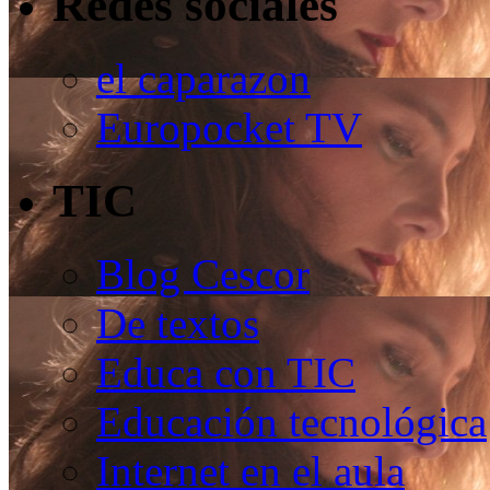
Redes sociales
el caparazon
Europocket TV
TIC
Blog Cescor
De textos
Educa con TIC
Educación tecnológica
Internet en el aula