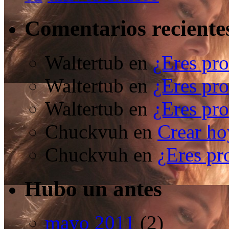
Comentarios reciente
Waltertub
en
¿Eres pro
Waltertub
en
¿Eres pro
Waltertub
en
¿Eres pro
Chuckvuh
en
Crear ho
Chuckvuh
en
¿Eres pr
Hubo un antes
mayo 2011
(2)