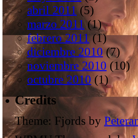
abril 2011
(5)
marzo 2011
(1)
febrero 2011
(1)
diciembre 2010
(7)
noviembre 2010
(10)
octubre 2010
(1)
Credits
Theme: Fjords by
Petera