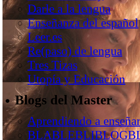
Darle a la lengua
Enseñanza del español
Leer.es
Re(paso) de lengua
Tres Tizas
Utopía y Educación
Blogs del Master
Aprendiendo a enseñar
BLABLEBLIBLOGB