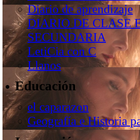
Diario de aprendizaje
DIARIO DE CLASE 
SECUNDARIA
LetiCia con C
Llanos
Educación
el caparazon
Geografía e Historia p