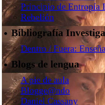
Principio de Entropía 
Rebelión
Bibliografía Investig
Dentro / Fuera: Enseña
Blogs de lengua
A pie de aula
Blogge@ndo
Daniel Cassany