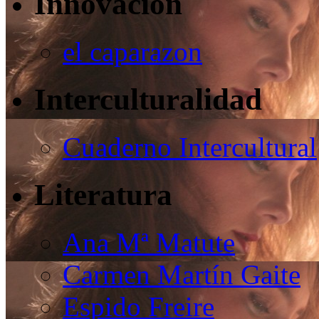
Innovación
el caparazon
Interculturalidad
Cuaderno Intercultural
Literatura
Ana Mª Matute
Carmen Martín Gaite
Espido Freire