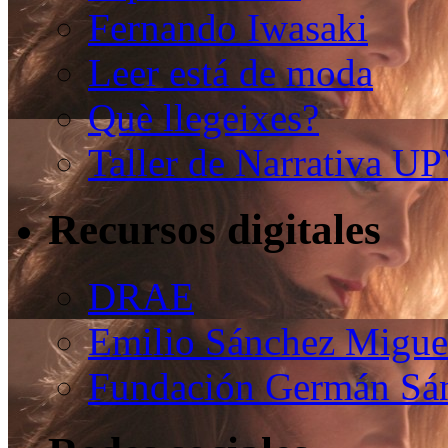
Fernando Iwasaki
Leer está de moda
Què llegeixes?
Taller de Narrativa U
Recursos digitales
DRAE
Emilio Sánchez Migue
Fundación Germán Sán