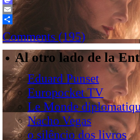
Mastodon
Email
Compartir
Comments (195)
Al otro lado de la En
Eduard Punset
Europocket TV
Le Monde diplomatiqu
Nacho Vegas
o silêncio dos livros