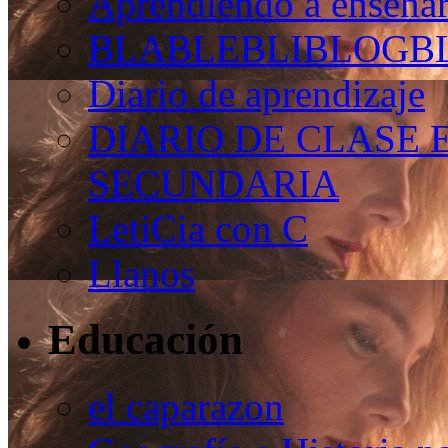
Aprendiendo a enseñar
BLABLEBLIBLOGB
Diario de aprendizaje
DIARIO DE CLASE 
SECUNDARIA
LetiCia con C
Llanos
Educación
el caparazon