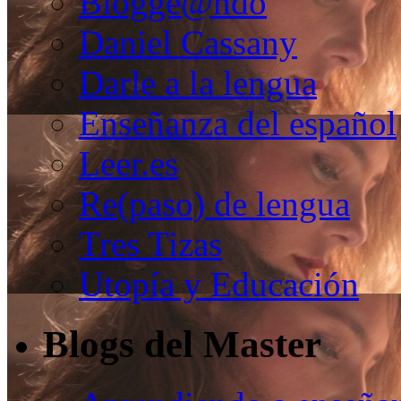
Blogge@ndo
Daniel Cassany
Darle a la lengua
Enseñanza del español
Leer.es
Re(paso) de lengua
Tres Tizas
Utopía y Educación
Blogs del Master