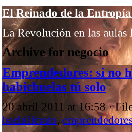
El Reinado de la Entropía 
La Revolución en las aulas 
Archive for negocio
Emprendedores: si no ha
habichuelas tú solo
20 abril 2011 at 16:58 · Fi
bachillerato
,
emprendedore