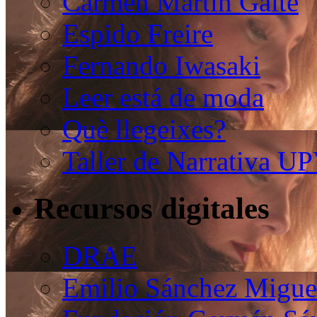
Carmen Martín Gaite
Espido Freire
Fernando Iwasaki
Leer está de moda
Què llegeixes?
Taller de Narrativa U
Recursos digitales
DRAE
Emilio Sánchez Migue