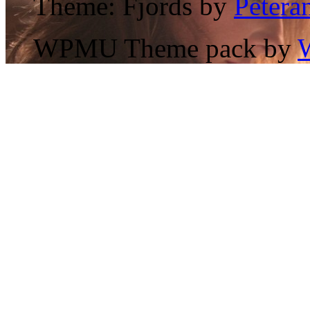
Theme: Fjords by
Petera
WPMU Theme pack by