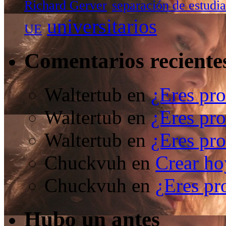
Richard Gerver
separación de estudia
universitarios
UE
Comentarios reciente
Waltertub
en
¿Eres pro
Waltertub
en
¿Eres pro
Waltertub
en
¿Eres pro
Chuckvuh
en
Crear ho
Chuckvuh
en
¿Eres pr
Hubo un antes