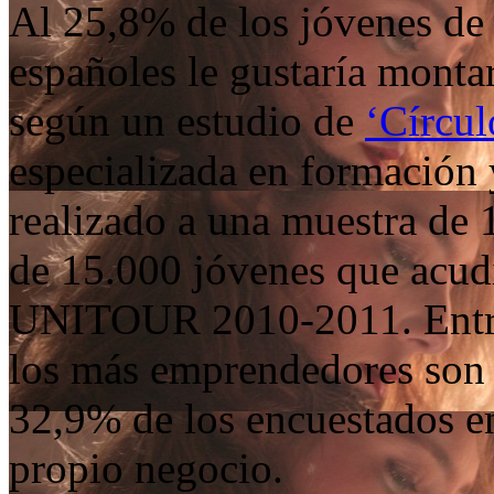
Al 25,8% de los jóvenes de
españoles le gustaría monta
según un estudio de
‘Círcu
especializada en formación 
realizado a una muestra de 
de 15.000 jóvenes que acudi
UNITOUR 2010-2011. Entre 
los más emprendedores son 
32,9% de los encuestados en
propio negocio.