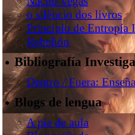
Nacho Vegas
o silêncio dos livros
Principio de Entropía 
Rebelión
Bibliografía Investig
Dentro / Fuera: Enseña
Blogs de lengua
A pie de aula