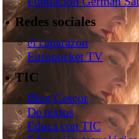
Fundación Germán Sán
Redes sociales
el caparazon
Europocket TV
TIC
Blog Cescor
De textos
Educa con TIC