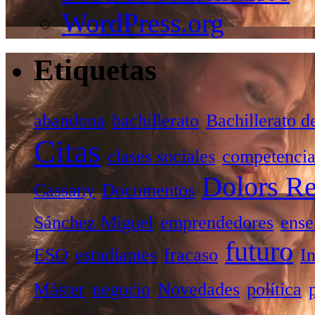
WordPress.org
Etiquetas
abandona
bachillerato
Bachillerato d
Citas
clases sociales
competencia
Dolors Re
Cassany
Documentos
Sánchez Miguel
emprendedores
ense
futuro
ESO
estudiantes
fracaso
I
Máster
negocio
Novedades
política