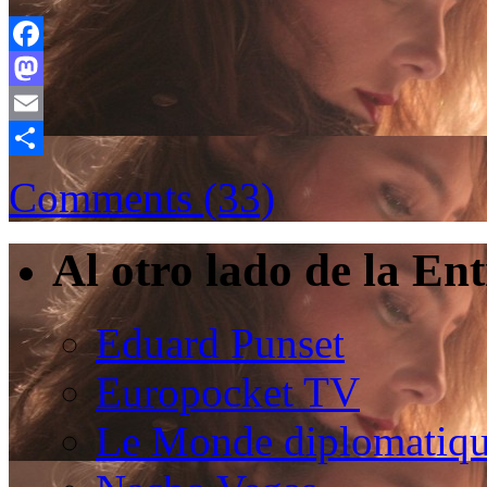
Facebook
Mastodon
Email
Compartir
Comments (33)
Al otro lado de la En
Eduard Punset
Europocket TV
Le Monde diplomatiqu