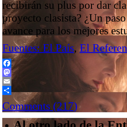
recibirán su plus por dar cl
proyecto clasista? ¿Un paso 
avance para los mejores est
Fuentes: El País
,
El Referen
Facebook
Mastodon
Email
Compartir
Comments (217)
Al otro lado de la En