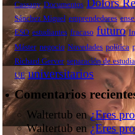
Dolors Re
Cassany
Documentos
Sánchez Miguel
emprendedores
ense
futuro
ESO
estudiantes
fracaso
I
Máster
negocio
Novedades
política
Richard Gerver
separación de estudia
universitarios
UE
Comentarios reciente
Waltertub
en
¿Eres pro
Waltertub
en
¿Eres pro