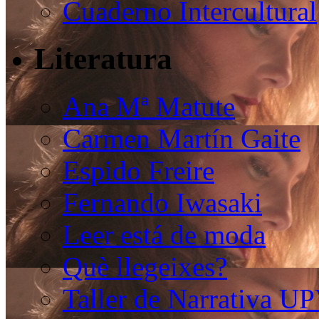
Cuaderno Intercultural
Literatura
Ana Mª Matute
Carmen Martín Gaite
Espido Freire
Fernando Iwasaki
Leer está de moda
Què llegeixes?
Taller de Narrativa U