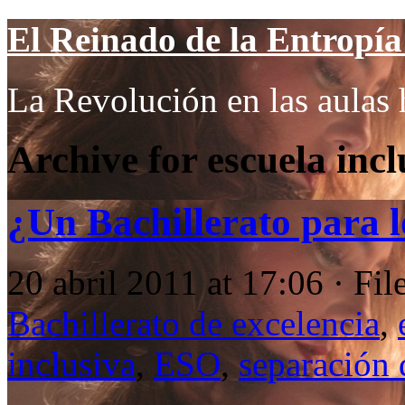
El Reinado de la Entropía 
La Revolución en las aulas 
Archive for escuela incl
¿Un Bachillerato para 
20 abril 2011 at 17:06 · Fi
Bachillerato de excelencia
,
inclusiva
,
ESO
,
separación 