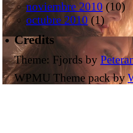
noviembre 2010
(10)
octubre 2010
(1)
Credits
Theme: Fjords by
Petera
WPMU Theme pack by