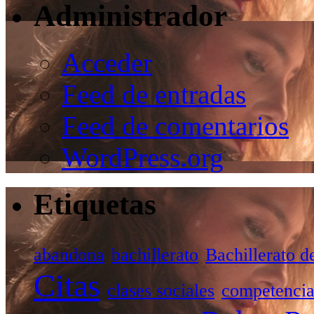
Administrador
Acceder
Feed de entradas
Feed de comentarios
WordPress.org
Etiquetas
abandona
bachillerato
Bachillerato d
Citas
clases sociales
competencia