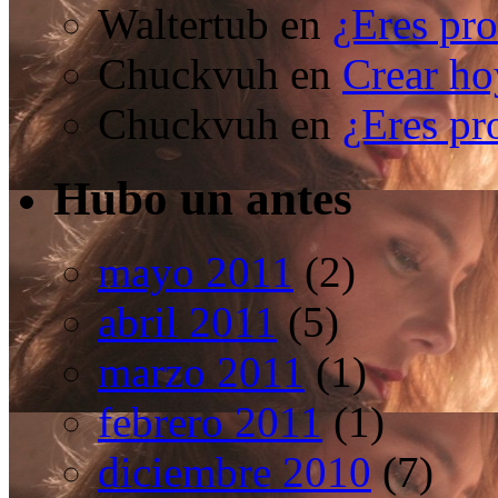
Waltertub
en
¿Eres pro
Chuckvuh
en
Crear ho
Chuckvuh
en
¿Eres pr
Hubo un antes
mayo 2011
(2)
abril 2011
(5)
marzo 2011
(1)
febrero 2011
(1)
diciembre 2010
(7)