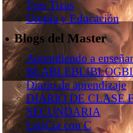
Tres Tizas
Utopía y Educación
Blogs del Master
Aprendiendo a enseñar
BLABLEBLIBLOGB
Diario de aprendizaje
DIARIO DE CLASE 
SECUNDARIA
LetiCia con C