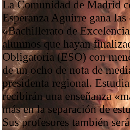
La Comunidad de Madrid con
Esperanza Aguirre gana las
«Bachillerato de Excelencia
alumnos que hayan finaliza
Obligatoria (ESO) con menci
de un ocho de nota de medi
presidenta regional. Estudi
recibirán una enseñanza «má
más en la separación de est
Sus profesores también será