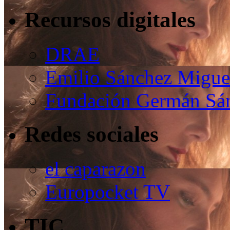
Recursos digitales
DRAE
Emilio Sánchez Migue
Fundación Germán Sán
Redes sociales
el caparazon
Europocket TV
TIC