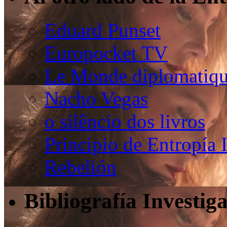
Eduard Punset
Europocket TV
Le Monde diplomatiqu
Nacho Vegas
o silêncio dos livros
Principio de Entropía 
Rebelión
Bibliografía Investig