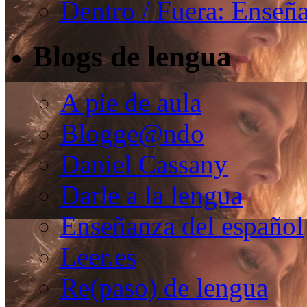
Dentro / Fuera: Enseña
Blogs de lengua
A pie de aula
Blogge@ndo
Daniel Cassany
Darle a la lengua
Enseñanza del español
Leer.es
Re(paso) de lengua