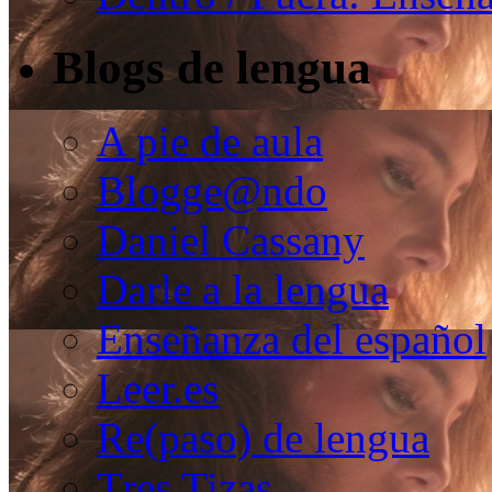
Blogs de lengua
A pie de aula
Blogge@ndo
Daniel Cassany
Darle a la lengua
Enseñanza del español
Leer.es
Re(paso) de lengua
Tres Tizas