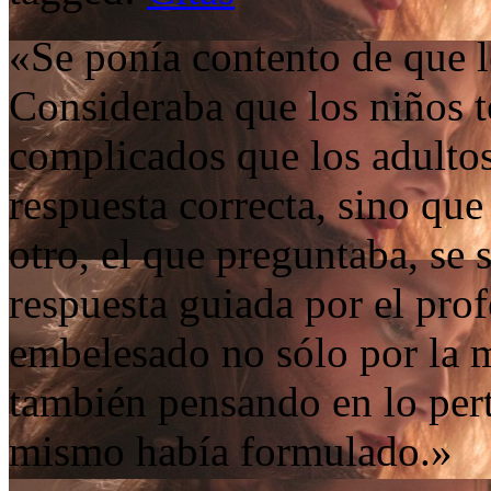
«Se ponía contento de que l
Consideraba que los niños
complicados que los adultos
respuesta correcta, sino que
otro, el que preguntaba, se s
respuesta guiada por el pro
embelesado no sólo por la m
también pensando en lo pert
mismo había formulado.»