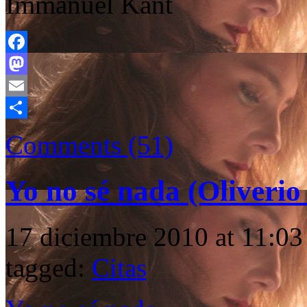
Immanuel Kant
Facebook
Mastodon
Email
Compartir
Comments (51)
Yo no sé nada (Oliverio
17 diciembre 2010 at 11:03
tagged:
Citas