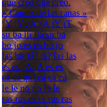
que creo que creo.
» Cantar de las ranas »
¡Y ¡Y ¿A ¿A ¡Y ¡T
su ba llí llá su ba
bo jo es es bo jo
las las tá? tá? las las
es es ¡A ¡A es es
ca ca quí cá ca ca
le le no no le le
ras ras es es ras ras