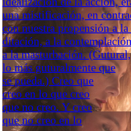
idealización de la acción, 
una mistificación, en contr
con nuestra propensión a la
ditación, a la contemplació
a la masturbación. (Gutural,
lo más guturalmente que
se pueda.) Creo que
creo en lo que creo
que no creo. Y creo
que no creo en lo