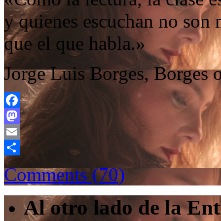
y quienes escuchan no son 
que el que habla.»
Jorge Luis Borges, Borges o
Facebook
Mastodon
Email
Compartir
Comments (70)
Al otro lado de la En