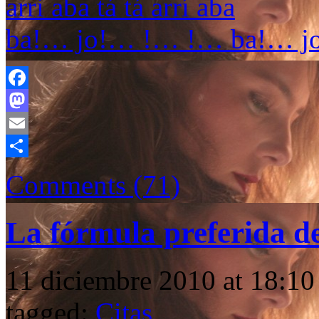
arri aba tá tá arrí aba
ba!… jo!… !… !… ba!… j
Facebook
Mastodon
Email
Compartir
Comments (71)
La fórmula preferida de
11 diciembre 2010 at 18:10
tagged:
Citas