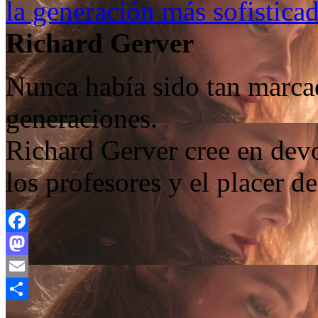
la generación más sofistica
Richard Gerver
Nunca había sido tan marca
generaciones.
Richard Gerver cree en devo
los profesores y el placer d
Facebook
Mastodon
Email
Compartir