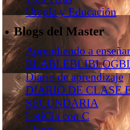
Utopía y Educación
Blogs del Master
Aprendiendo a enseñar
BLABLEBLIBLOGB
Diario de aprendizaje
DIARIO DE CLASE 
SECUNDARIA
LetiCia con C
Llanos