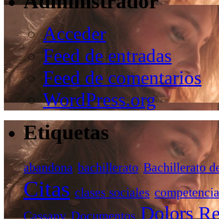
Administrador
Acceder
Feed de entradas
Feed de comentarios
WordPress.org
Etiquetas
abandona
bachillerato
Bachillerato d
Citas
clases sociales
competencia
Dolors Re
Cassany
Documentos