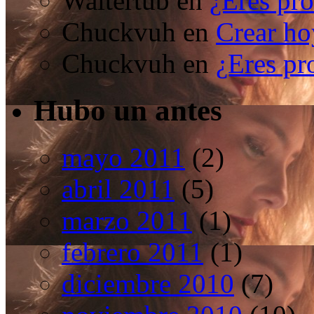
Waltertub
en
¿Eres pro
Chuckvuh
en
Crear ho
Chuckvuh
en
¿Eres pr
Hubo un antes
mayo 2011
(2)
abril 2011
(5)
marzo 2011
(1)
febrero 2011
(1)
diciembre 2010
(7)