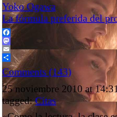
Yoko Ogawa
La fórmula preferida del pr
Facebook
Mastodon
Email
Compartir
Comments (143)
25 noviembre 2010 at 14:31
tagged:
Citas
«Como la lectura, la clase 