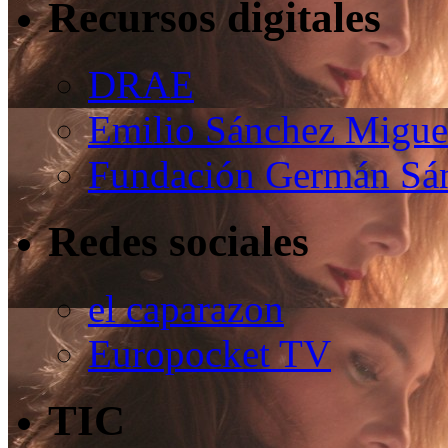
Recursos digitales
DRAE
Emilio Sánchez Migue
Fundación Germán Sán
Redes sociales
el caparazon
Europocket TV
TIC