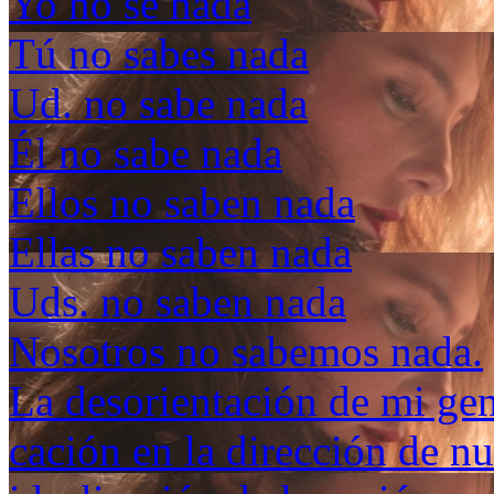
Yo no sé nada
Tú no sabes nada
Ud. no sabe nada
Él no sabe nada
Ellos no saben nada
Ellas no saben nada
Uds. no saben nada
Nosotros no sabemos nada.
La desorientación de mi gen
cación en la dirección de n