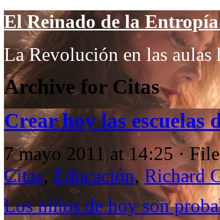
El Reinado de la Entropía 
La Revolución en las aulas 
Archive for Citas
Crear hoy las escuelas
7 mayo 2011 at 14:25 · Fil
Citas
,
Educación
,
Richard 
Los niños de hoy son prob