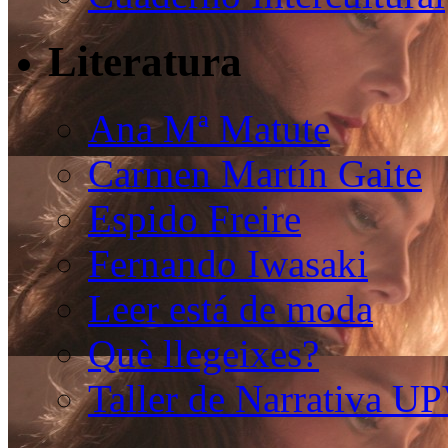
Literatura
Ana Mª Matute
Carmen Martín Gaite
Espido Freire
Fernando Iwasaki
Leer está de moda
Què llegeixes?
Taller de Narrativa U