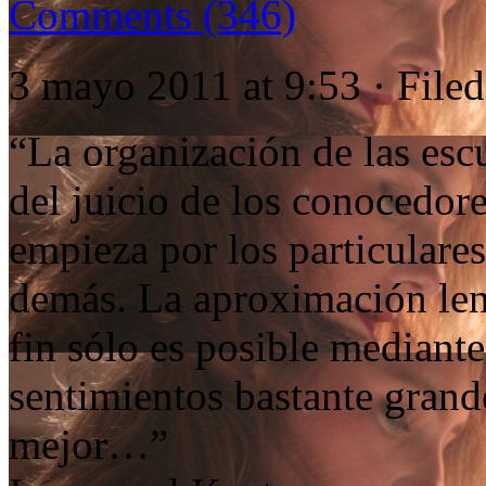
Comments (346)
3 mayo 2011 at 9:53 · File
“La organización de las es
del juicio de los conocedore
empieza por los particulares
demás. La aproximación len
fin sólo es posible mediante
sentimientos bastante grand
mejor…”