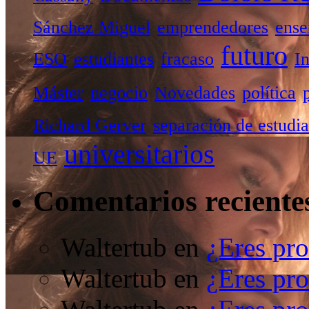
Sánchez Miguel
emprendedores
ense
futuro
ESO
estudiantes
fracaso
I
Máster
negocio
Novedades
política
Richard Gerver
separación de estudia
universitarios
UE
Comentarios reciente
Waltertub
en
¿Eres pro
Waltertub
en
¿Eres pro