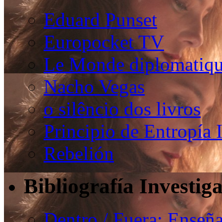
Eduard Punset
Europocket TV
Le Monde diplomatiqu
Nacho Vegas
o silêncio dos livros
Principio de Entropía 
Rebelión
Bibliografía Investig
Dentro / Fuera: Enseña